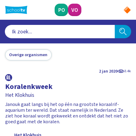
Ga
naar
PO
VO
hoofdinhoud
Overige organismen
2 jan 2020
3.4k
Koralenkweek
Het Klokhuis
Janouk gaat langs bij het op één na grootste koraalrif-
aquarium ter wereld. Dat staat namelijk in Nederland. Ze
ziet hoe koraal wordt gekweekt en ontdekt dat het niet zo
goed gaat met de koralen.
Het Klokhuis