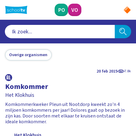
Ga
naar
PO
VO
hoofdinhoud
Overige organismen
20 feb 2015
7.8k
Komkommer
Het Klokhuis
Komkommerkweker Pleun uit Nootdorp kweekt zo'n 4
miljoen komkommers per jaar! Dolores gaat op bezoek in
zijn kas. Door soorten met elkaar te kruisen ontstaat de
ideale komkommer.
Het Klokhuis