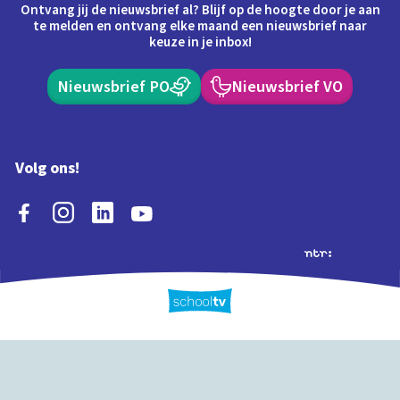
Ontvang jij de nieuwsbrief al? Blijf op de hoogte door je aan
te melden en ontvang elke maand een nieuwsbrief naar
keuze in je inbox!
Nieuwsbrief PO
Nieuwsbrief VO
Volg ons!
Extra's
Schooltv biedt meer
Quiz
Schoolplaat
Tijd