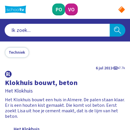
Ga
naar
PO
VO
hoofdinhoud
Techniek
6 jul 2011
7.7k
Klokhuis bouwt, beton
Het Klokhuis
Het Klokhuis bouwt een huis in Almere. De palen staan klaar.
Er is een houten kist gemaakt. Die komt vol beton. Eerst
zoekt Lisa uit hoe je cement maakt, dat is de lijm van het
beton.
Het Klokhuis