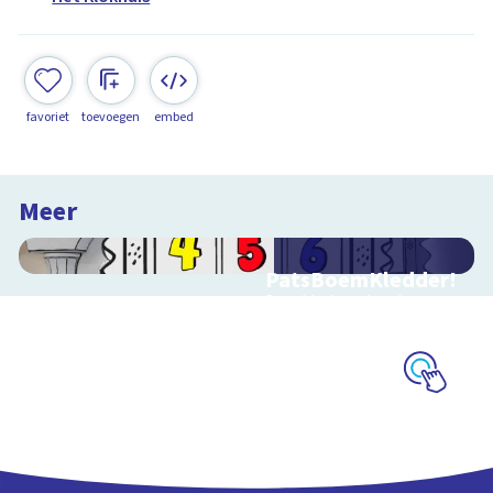
favoriet
toevoegen
embed
Meer
PatsBoemKledder!
Speel het spel en leer
over techniek
Schoolplaat