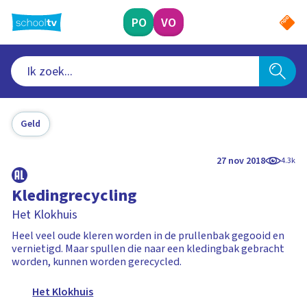
Ga
naar
PO
VO
hoofdinhoud
Geld
27 nov 2018
4.3k
Kledingrecycling
Het Klokhuis
Heel veel oude kleren worden in de prullenbak gegooid en
vernietigd. Maar spullen die naar een kledingbak gebracht
worden, kunnen worden gerecycled.
Het Klokhuis