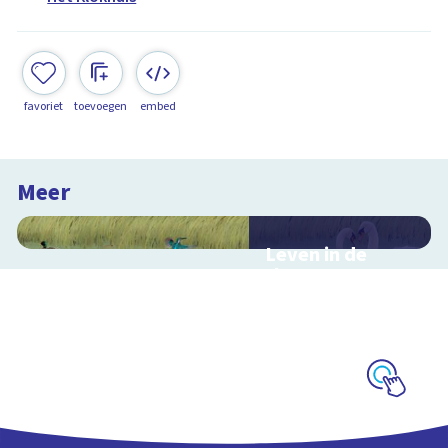
favoriet
toevoegen
embed
Meer
Leven in de
sloot
Interactieve
schoolplaat over het
slootleven
Schoolplaat