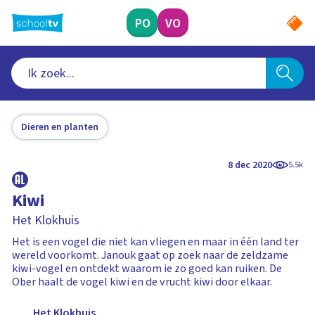
Ga
naar
PO
VO
hoofdinhoud
Dieren en planten
8 dec 2020
5.5k
Kiwi
Het Klokhuis
Het is een vogel die niet kan vliegen en maar in één land ter
wereld voorkomt. Janouk gaat op zoek naar de zeldzame
kiwi-vogel en ontdekt waarom ie zo goed kan ruiken. De
Ober haalt de vogel kiwi en de vrucht kiwi door elkaar.
Het Klokhuis