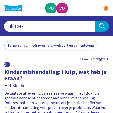
Ga
naar
PO
VO
hoofdinhoud
Burgerschap, mediawijsheid, welvaart en samenleving
31 mrt 2013
2.9k
Kindermishandeling: Hulp, wat heb je
eraan?
Het Klokhuis
De laatste aflevering van een serie waarin het Klokhuis
speciale aandacht besteedt aan kindermishandeling.
Dolores laat zien wat er gebeurt als je als slachtoffer van
kindermishandeling wilt praten over je probleem. Waar kun
je heen en hoe ziet zo'n hulptraject er uit? Voor iedereen is