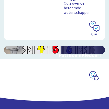
Quiz over de
beroemde
wetenschapper
Quiz
PatsBoemKledder!
Speel het spel en leer
over techniek
Schoolplaat