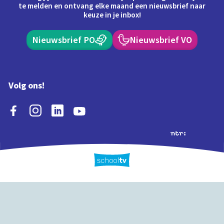
te melden en ontvang elke maand een nieuwsbrief naar
keuze in je inbox!
Nieuwsbrief PO
Nieuwsbrief VO
Volg ons!
Extra's
Schooltv biedt meer
Quiz
Schoolplaat
Tijd
dan video's! Ontdek