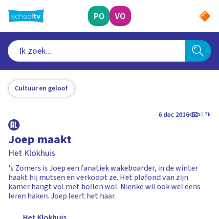
Ga
naar
PO
VO
hoofdinhoud
Cultuur en geloof
6 dec 2016
1.7k
Joep maakt
Het Klokhuis
's Zomers is Joep een fanatiek wakeboarder, in de winter
haakt hij mutsen en verkoopt ze. Het plafond van zijn
kamer hangt vol met bollen wol. Nienke wil ook wel eens
leren haken. Joep leert het haar.
Het Klokhuis