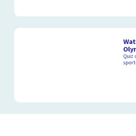
Wat 
Oly
Quiz 
sport