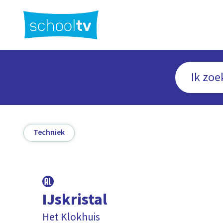
Ga
naar
hoofdinhoud
Techniek
IJskristal
Het Klokhuis