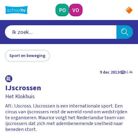
Ga
naar
PO
VO
hoofdinhoud
Sport en beweging
9 dec 2012
1.4k
IJscrossen
Het Klokhuis
Afl.: IJscross. IJscrossen is een internationale sport. Een
circus van ijscrossers reist de wereld rond om wedstrijden
te organiseren. Maurice volgt het Nederlandse team van
ijscrossers dat zich met adembenemende snelheid naar
beneden stort.