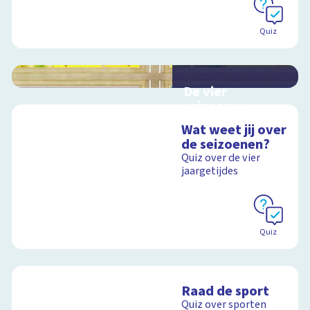
Quiz
De vier
seizoenen
Interactieve
Wat weet jij over
schoolplaat over de
de seizoenen?
seizoenen
Quiz over de vier
jaargetijdes
Schoolplaat
Quiz
Raad de sport
Quiz over sporten