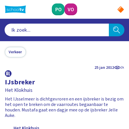
Ga
naar
PO
VO
hoofdinhoud
Verkeer
25 jan 2012
2k
IJsbreker
Het Klokhuis
Het IJsselmeer is dichtgevroren en een ijsbreker is bezig om
het open te breken om de vaarroutes begaanbaar te
houden. Mustafa gaat een dagje mee op de ijsbreker Jelle
Auke.
Het Klokhuis