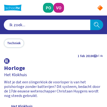
Ga
naar
PO
VO
hoofdinhoud
Techniek
1 feb 2018
7.4k
Horloge
Het Klokhuis
Wist je dat een slingerklok de voorloper is van het
polshorloge zonder batterijen? Dit systeem, bedacht door
de 17de eeuwse wetenschapper Christaan Huygens wordt
nog steeds gebruikt.
Het Klokhuis