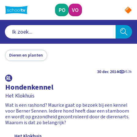
Ga
naar
PO
VO
hoofdinhoud
Dieren en planten
30 dec 2014
5.3k
Hondenkennel
Het Klokhuis
Wat is een rashond? Maurice gaat op bezoek bij een kennel
voor Berner Sennen. Iedere hond heeft daar een stamboom
en wordt op gezondheid gecontroleerd door de dierenarts.
Waarom is dat zo belangrijk?
Het Klokhuis