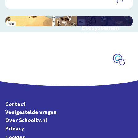
Quiz
Ecosystemen
Interactieve
schoolplaat over de
Veluwe
Schoolplaat
Contact
Veelgestelde vragen
Over Schooltv.nl
Privacy
Cookies