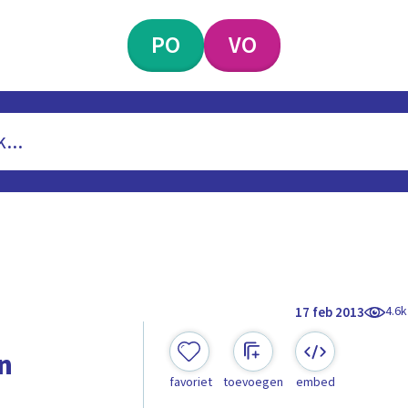
PO
VO
4.6k
17 feb 2013
n
favoriet
toevoegen
embed