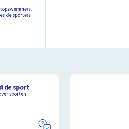
er topzwemmers.
res de sporters
d de sport
over sporten