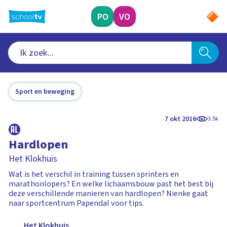
Ga
naar
PO
VO
hoofdinhoud
Sport en beweging
7 okt 2016
3.5k
Hardlopen
Het Klokhuis
Wat is het verschil in training tussen sprinters en
marathonlopers? En welke lichaamsbouw past het best bij
deze verschillende manieren van hardlopen? Nienke gaat
naar sportcentrum Papendal voor tips.
Het Klokhuis