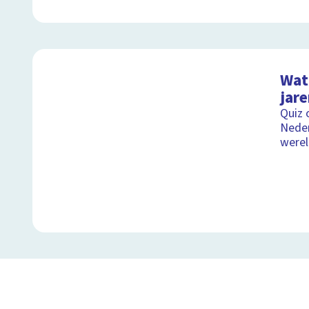
Wat 
jare
Quiz 
Neder
were