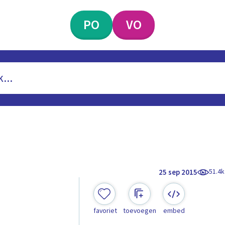
PO
VO
51.4k
25 sep 2015
favoriet
toevoegen
embed