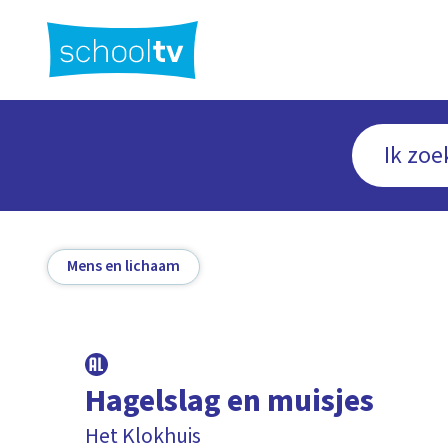
Ga
naar
hoofdinhoud
Mens en lichaam
Hagelslag en muisjes
Het Klokhuis