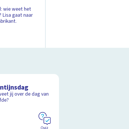
: wie weet het
 Lisa gaat naar
brikant.
entijnsdag
eet jij over de dag van
efde?
Quiz