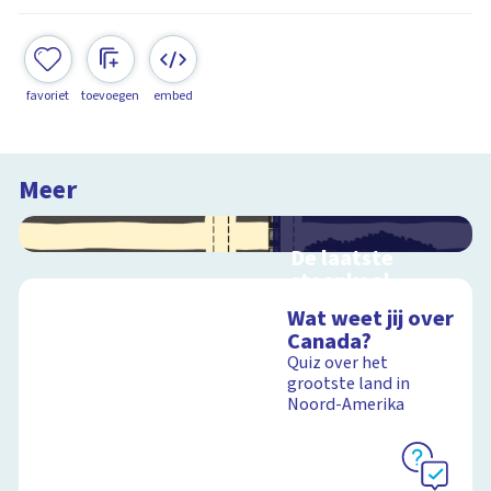
favoriet
toevoegen
embed
Meer
De laatste
steenkool
Geen zwart goud
Wat weet jij over
meer uit de
Canada?
Limburgse
Quiz over het
steenkoolmijnen
grootste land in
Noord-Amerika
Schoolplaat