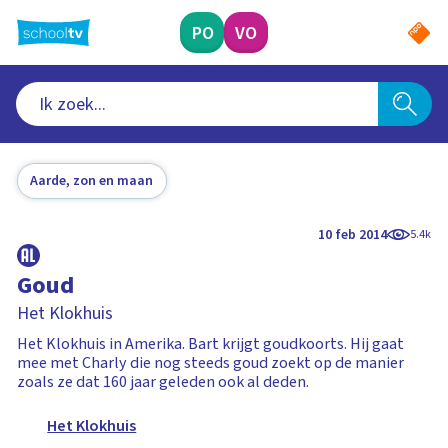
Ga
naar
PO
VO
hoofdinhoud
Aarde, zon en maan
10 feb 2014
5.4k
Goud
Het Klokhuis
Het Klokhuis in Amerika. Bart krijgt goudkoorts. Hij gaat
mee met Charly die nog steeds goud zoekt op de manier
zoals ze dat 160 jaar geleden ook al deden.
Het Klokhuis