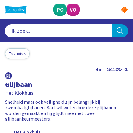
Ga
naar
PO
VO
hoofdinhoud
Techniek
4 mrt 2011
4.6k
Glijbaan
Het Klokhuis
Snelheid maar ook veiligheid zijn belangrijk bij
zwembadglijbanen. Bart wil weten hoe deze glijbanen
worden gemaakt en hij glijdt mee met twee
glijbaankeurmeesters.
Het Klokhuis