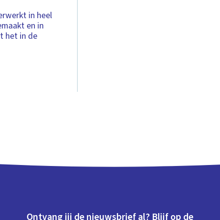
erwerkt in heel
emaakt en in
t het in de
Ontvang jij de nieuwsbrief al? Blijf op de