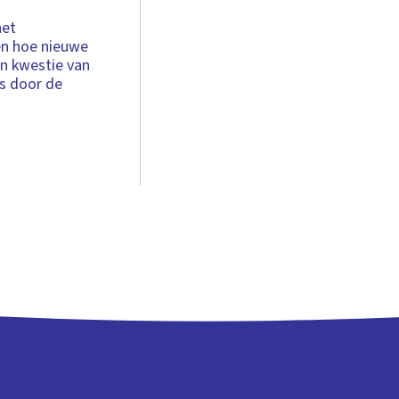
het
en hoe nieuwe
en kwestie van
as door de