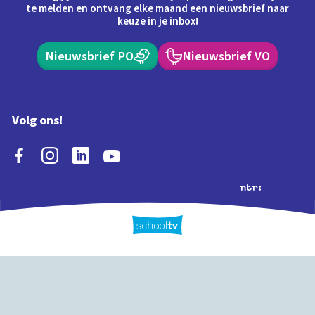
te melden en ontvang elke maand een nieuwsbrief naar
keuze in je inbox!
Nieuwsbrief PO
Nieuwsbrief VO
Volg ons!
Extra's
Schooltv biedt meer
Quiz
Schoolplaat
Tijd
dan video's! Ontdek