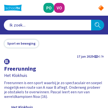
Ga
naar
PO
VO
hoofdinhoud
Sport en beweging
17 jan 2025
2.5k
Freerunning
Het Klokhuis
Freerunnen is een sport waarbij je zo spectaculair en soepel
mogelijk een route van A naar B aflegt. Onderweg probeer
je obstakels te overwinnen. Pascal leert een run van
wereldkampioen Noa (16).
Het Klokhuis