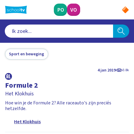
Ga
naar
PO
VO
hoofdinhoud
Sport en beweging
4 jan 2019
3.8k
Formule 2
Het Klokhuis
Hoe win je de Formule 2? Alle raceauto's zijn preciés
hetzelfde.
Het Klokhuis