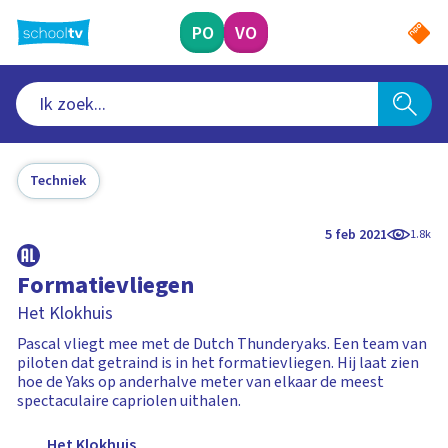
Ga
naar
PO
VO
hoofdinhoud
Techniek
5 feb 2021
1.8k
Formatievliegen
Het Klokhuis
Pascal vliegt mee met de Dutch Thunderyaks. Een team van
piloten dat getraind is in het formatievliegen. Hij laat zien
hoe de Yaks op anderhalve meter van elkaar de meest
spectaculaire capriolen uithalen.
Het Klokhuis