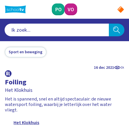
Ga
naar
PO
VO
hoofdinhoud
Sport en beweging
16 dec 2021
1k
Foiling
Het Klokhuis
Het is spannend, snel en altijd spectaculair: de nieuwe
watersport foiling, waarbij je letterlijk over het water
vliegt.
Het Klokhuis