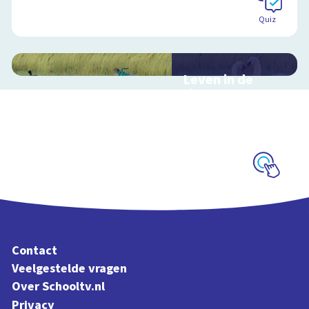
Quiz
Leven in de
sloot
Interactieve
schoolplaat over het
slootleven
Schoolplaat
Contact
Veelgestelde vragen
Over Schooltv.nl
Privacy