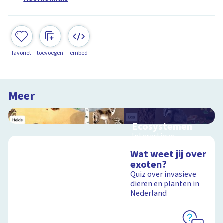
favoriet
toevoegen
embed
Meer
Ecosystemen
Interactieve
schoolplaat over de
Wat weet jij over
Veluwe
exoten?
Quiz over invasieve
dieren en planten in
Nederland
Schoolplaat