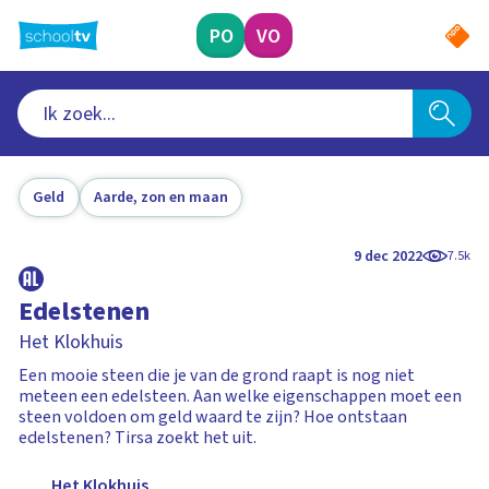
Ga
naar
PO
VO
hoofdinhoud
Geld
Aarde, zon en maan
9 dec 2022
7.5k
Edelstenen
Het Klokhuis
Een mooie steen die je van de grond raapt is nog niet
meteen een edelsteen. Aan welke eigenschappen moet een
steen voldoen om geld waard te zijn? Hoe ontstaan
edelstenen? Tirsa zoekt het uit.
Het Klokhuis