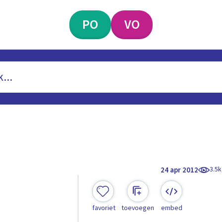
PO
VO
3.5k
24 apr 2012
favoriet
toevoegen
embed