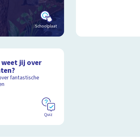
Schoolplaat
weet jij over
nten?
over fantastische
en
Quiz