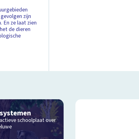
atuurgebieden
 gevolgen zijn
. En ze laat zien
het de dieren
ologische
osystemen
actieve schoolplaat over
eluwe