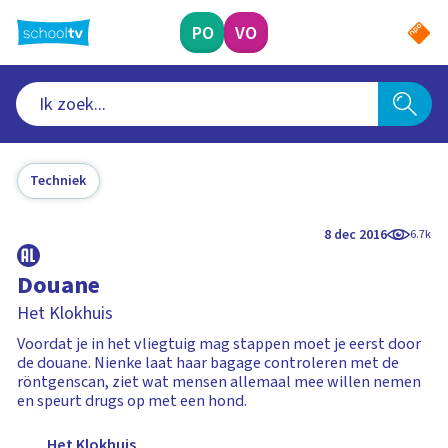
Ga
naar
PO
VO
hoofdinhoud
Techniek
8 dec 2016
6.7k
Douane
Het Klokhuis
Voordat je in het vliegtuig mag stappen moet je eerst door
de douane. Nienke laat haar bagage controleren met de
röntgenscan, ziet wat mensen allemaal mee willen nemen
en speurt drugs op met een hond.
Het Klokhuis