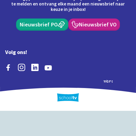
te melden en ontvang elke maand een nieuwsbrief naar
keuze in je inbox!
Nieuwsbrief PO
Nieuwsbrief VO
Volg ons!
Extra's
Schooltv biedt meer
Quiz
Schoolplaat
Tijd
dan video's! Ontdek