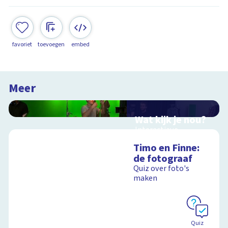
favoriet
toevoegen
embed
Meer
Wat kijk je nou?
Interactieve
schoolplaat over film
Timo en Finne:
en video
de fotograaf
Quiz over foto's
maken
Schoolplaat
Quiz