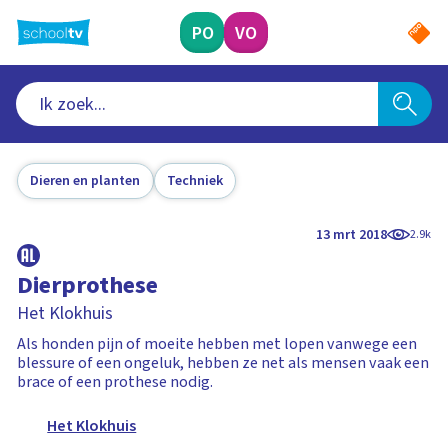
Ga
naar
PO
VO
hoofdinhoud
Dieren en planten
Techniek
13 mrt 2018
2.9k
Dierprothese
Het Klokhuis
Als honden pijn of moeite hebben met lopen vanwege een
blessure of een ongeluk, hebben ze net als mensen vaak een
brace of een prothese nodig.
Het Klokhuis