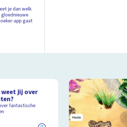
eet je dan welk
en gloednieuwe
zoeker-app gaat
weet jij over
nten?
over fantastische
en