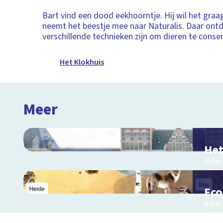
Bart vind een dood eekhoorntje. Hij wil het graa
neemt het beestje mee naar Naturalis. Daar ontde
verschillende technieken zijn om dieren te conse
Het Klokhuis
Meer
Het
Inter
en o
Ec
Inter
de V