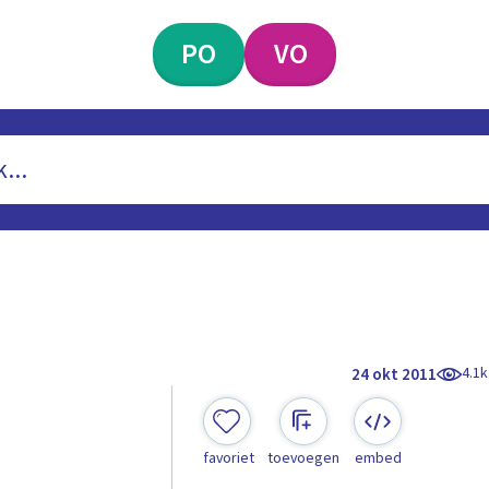
PO
VO
4.1k
24 okt 2011
favoriet
toevoegen
embed