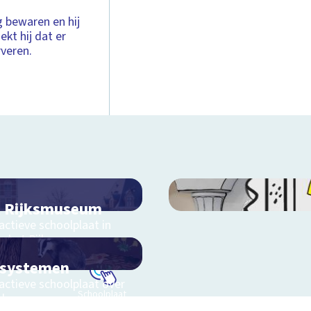
g bewaren en hij
kt hij dat er
rveren.
 Rijksmuseum
actieve schoolplaat in
m het Rijksmuseum
osystemen
actieve schoolplaat over
Schoolplaat
eluwe