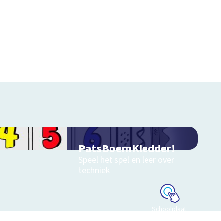
PatsBoemKledder!
Speel het spel en leer over
techniek
Schoolplaat