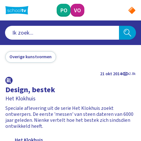
Ga
naar
PO
VO
hoofdinhoud
Overige kunstvormen
21 okt 2014
2.8k
Design, bestek
Het Klokhuis
Speciale aflevering uit de serie Het Klokhuis zoekt
ontwerpers. De eerste 'messen' van steen dateren van 6000
jaar geleden. Nienke vertelt hoe het bestek zich sindsdien
ontwikkeld heeft.
Het Klokhuis