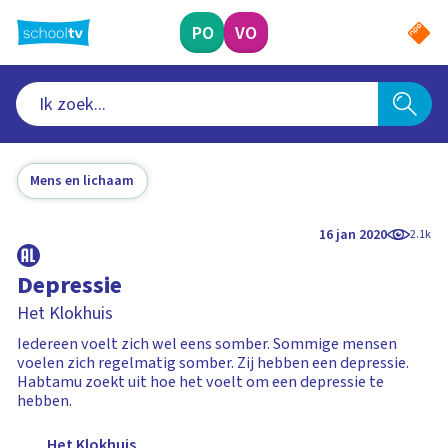
Ga
naar
PO
VO
hoofdinhoud
Mens en lichaam
16 jan 2020
2.1k
Depressie
Het Klokhuis
Iedereen voelt zich wel eens somber. Sommige mensen
voelen zich regelmatig somber. Zij hebben een depressie.
Habtamu zoekt uit hoe het voelt om een depressie te
hebben.
Het Klokhuis