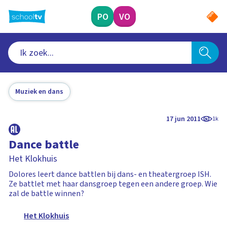
Ga
naar
PO
VO
hoofdinhoud
Muziek en dans
17 jun 2011
1k
Dance battle
Het Klokhuis
Dolores leert dance battlen bij dans- en theatergroep ISH.
Ze battlet met haar dansgroep tegen een andere groep. Wie
zal de battle winnen?
Het Klokhuis