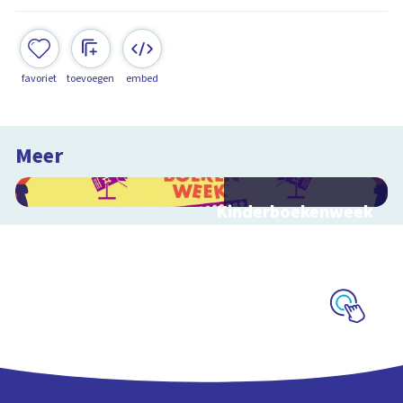
favoriet
toevoegen
embed
Meer
Kinderboekenweek
2026
Bekijk video's bij de
thematitels
Schoolplaat