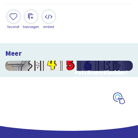
favoriet
toevoegen
embed
Meer
PatsBoemKledder!
Speel het spel en leer
over techniek
Schoolplaat