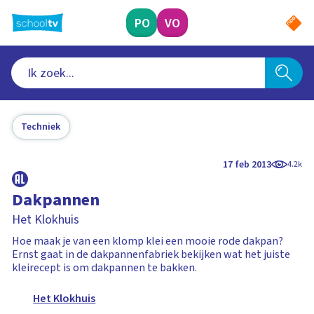
Ga
naar
PO
VO
hoofdinhoud
Techniek
17 feb 2013
4.2k
Dakpannen
Het Klokhuis
Hoe maak je van een klomp klei een mooie rode dakpan?
Ernst gaat in de dakpannenfabriek bekijken wat het juiste
kleirecept is om dakpannen te bakken.
Het Klokhuis