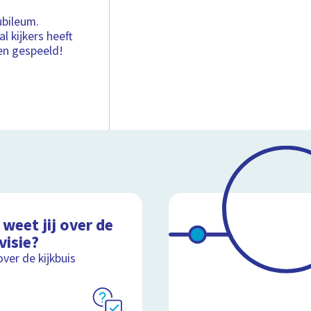
ubileum.
l kijkers heeft
ven gespeeld!
weet jij over de
visie?
over de kijkbuis