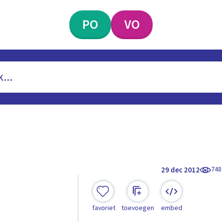
PO
VO
748
29 dec 2012
favoriet
toevoegen
embed