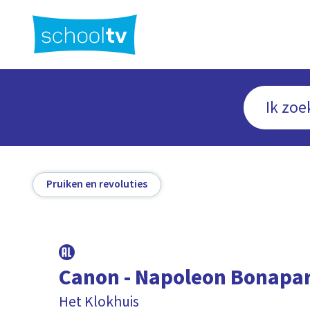
Ga
naar
hoofdinhoud
Pruiken en revoluties
Canon - Napoleon Bonapa
Het Klokhuis