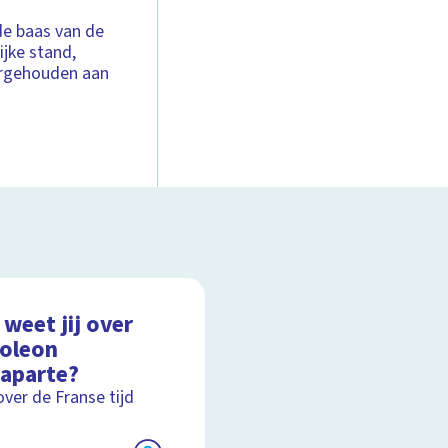
de baas van de
ijke stand,
vergehouden aan
weet jij over
oleon
aparte?
over de Franse tijd