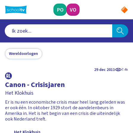
Ga
naar
PO
VO
hoofdinhoud
Wereldoorlogen
29 dec 2011
7.4k
Canon - Crisisjaren
Het Klokhuis
Er is nu een economische crisis maar heel lang geleden was
er ook één. In oktober 1929 stort de aandelenbeurs in
Amerika in. Het is het begin van een crisis die uiteindelijk
ook Nederland treft.
Het Klokhuis