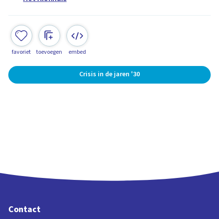
favoriet
toevoegen
embed
Crisis in de jaren '30
Contact