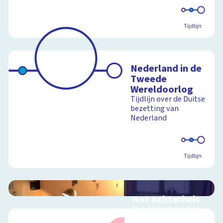
Tijdlijn
Nederland in de
Tweede
Wereldoorlog
Tijdlijn over de Duitse
bezetting van
Nederland
Tijdlijn
Het Achterhuis
Het onderduikadres
van Anne Frank in 360