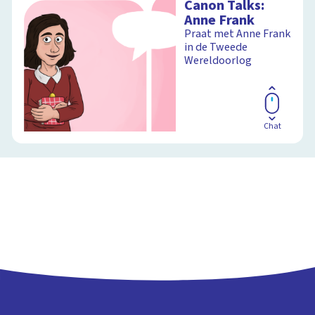
Canon Talks:
graden
Anne Frank
Praat met Anne Frank
in de Tweede
Wereldoorlog
Schoolplaat
Chat