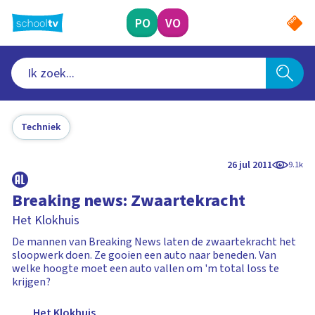
Ga
naar
PO
VO
hoofdinhoud
Techniek
26 jul 2011
9.1k
Breaking news: Zwaartekracht
Het Klokhuis
De mannen van Breaking News laten de zwaartekracht het
sloopwerk doen. Ze gooien een auto naar beneden. Van
welke hoogte moet een auto vallen om 'm total loss te
krijgen?
Het Klokhuis