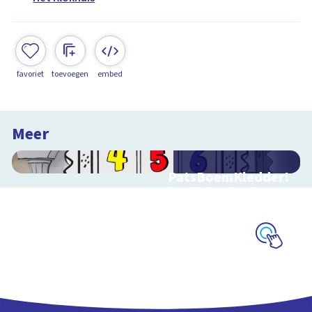
favoriet
toevoegen
embed
Meer
PatsBoemKledder!
Speel het spel en leer
over techniek
Schoolplaat