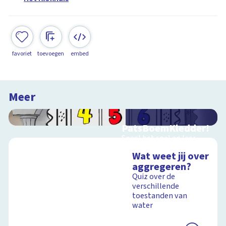
favoriet
toevoegen
embed
Meer
PatsBoemKledder!
Speel het spel en leer
over techniek
Wat weet jij over
aggregeren?
Quiz over de
verschillende
Schoolplaat
toestanden van
water