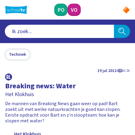
Ga
naar
PO
VO
hoofdinhoud
Techniek
19 jul 2011
2.1k
Breaking news: Water
Het Klokhuis
De mannen van Breaking News gaan weer op pad! Bart
zoekt uit met welke natuurkrachten je goed kan slopen.
Eerste opdracht voor Bart en z'n sloopteam: hoe kan je
slopen met water?
Het Klokhuis