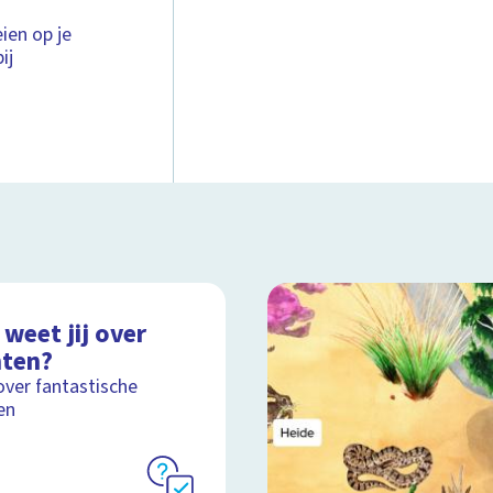
ien op je
ij
weet jij over
nten?
over fantastische
en