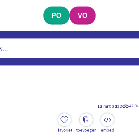
PO
VO
42.9k
13 mrt 2012
favoriet
toevoegen
embed