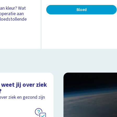
van kleur? Wat
Bloed
operatie aan
bloedstollende
weet jij over ziek
?
over ziek en gezond zijn