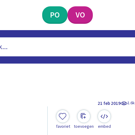
PO
VO
1.6k
21 feb 2019
favoriet
toevoegen
embed