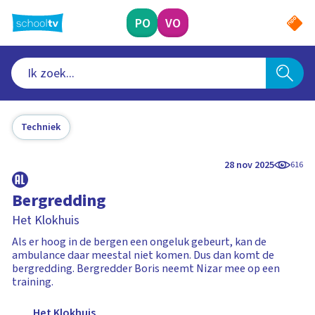
Ga
naar
PO
VO
hoofdinhoud
Techniek
28 nov 2025
616
Bergredding
Het Klokhuis
Als er hoog in de bergen een ongeluk gebeurt, kan de
ambulance daar meestal niet komen. Dus dan komt de
bergredding. Bergredder Boris neemt Nizar mee op een
training.
Het Klokhuis