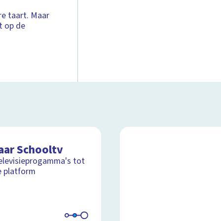
re taart. Maar
t op de
aar Schooltv
elevisieprogamma's tot
e platform