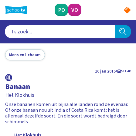
Ga
naar
PO
VO
hoofdinhoud
Mens en lichaam
16 jan 2015
11.4k
Banaan
Het Klokhuis
Onze bananen komen uit bijna alle landen rond de evenaar.
Of onze banaan nou uit India of Costa Rica komt; het is
allemaal dezelfde soort. En die soort wordt bedreigd door
schimmels.
Het Klokhuis