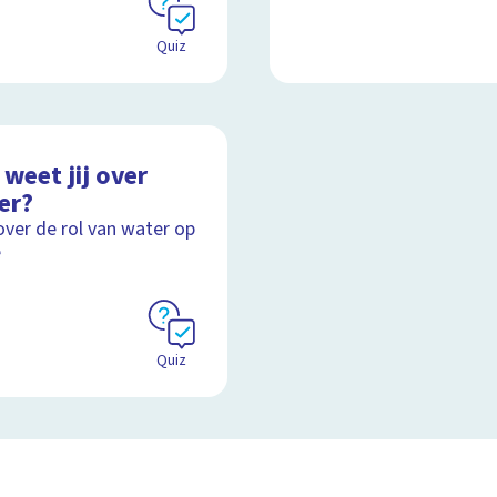
Quiz
weet jij over
er?
over de rol van water op
e
Quiz